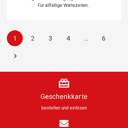
Für allfällige Wartezeiten…
1
2
3
4
…
6
Geschenkkarte
bestellen
und
einlösen