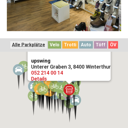
Alle Parkplätze
Velo
Trotti
Auto
Töff
ÖV
upswing
Unterer Graben 3, 8400 Winterthur
052 214 00 14
Details