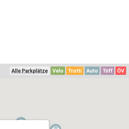
Alle Parkplätze
Velo
Trotti
Auto
Töff
ÖV