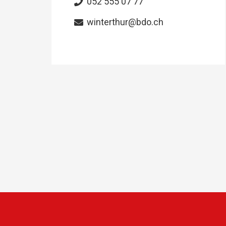
052 555 07 77
winterthur@bdo.ch