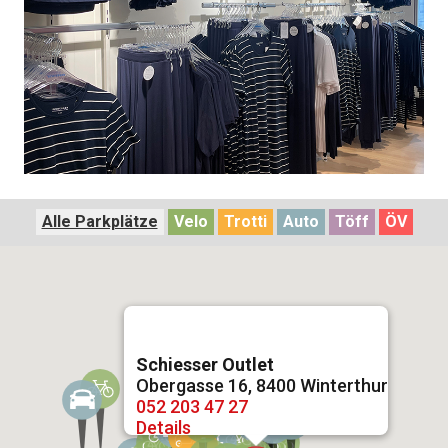
Alle Parkplätze
Velo
Trotti
Auto
Töff
ÖV
Schiesser Outlet
Obergasse 16, 8400 Winterthur
052 203 47 27
Details