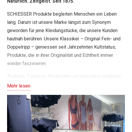
Natürlich. Zeitgeist. Seit 1875.
SCHIESSER Produkte begleiten Menschen ein Leben
lang. Darum ist unsere Marke längst zum Synonym
geworden für jene Kleidungstücke, die unsere Kunden
hautnah berühren. Unsere Klassiker – Original Fein- und
Doppelripp – geniessen seit Jahrzehnten Kultstatus;
Produkte, die in ihrer Originalität und Echtheit immer
wieder faszinieren.
Tradition, Zeitgeist, Modernität und Innovation zeichnen
uns aus. Online, wie auch in unseren Stores, mit denen
Mehr lesen
wir ganz nah an unseren Kunden sind, leben wir diese
Werte. Tag für Tag.
Wir freuen uns auf Ihren Besuch.