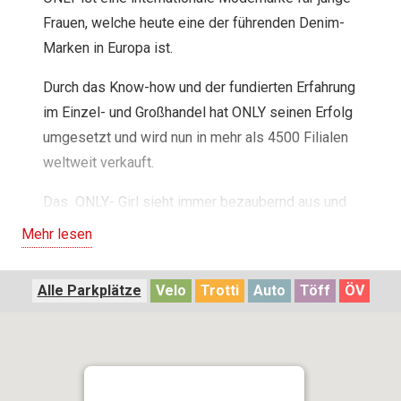
Frauen, welche heute eine der führenden Denim-
Marken in Europa ist.
Durch das Know-how und der fundierten Erfahrung
im Einzel- und Großhandel hat ONLY seinen Erfolg
umgesetzt und wird nun in mehr als 4500 Filialen
weltweit verkauft.
Das ONLY- Girl sieht immer bezaubernd aus und
dies auf eine ganz mühelose Weise. Mode ist ihre
Mehr lesen
Leidenschaft. Sie definiert sich nicht durch einen
bestimmten Stil sondern erfindet sich immer
Alle Parkplätze
Velo
Trotti
Auto
Töff
ÖV
wieder aufs Neue, verliert dabei jedoch nie die
Liebe zu Denim.