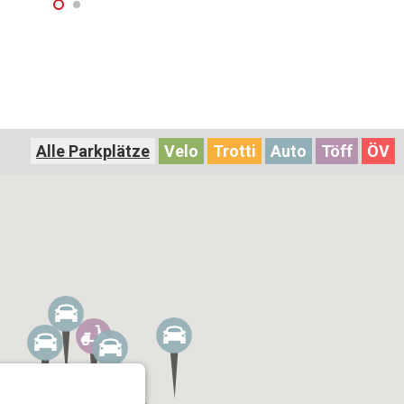
Alle Parkplätze
Velo
Trotti
Auto
Töff
ÖV