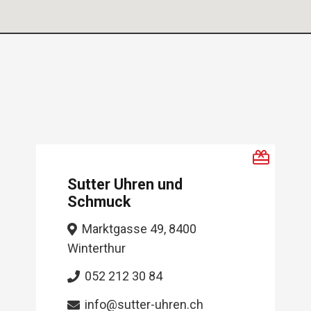
Schmuck-Werkstatt
Haslimann
Steiggasse 4, 8400
Winterthur
044 865 85 85
info@schmuck-werkstatt.ch