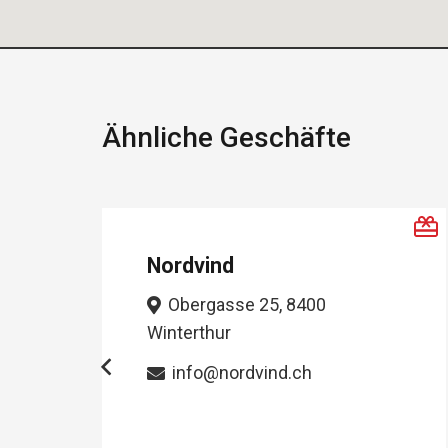
Ähnliche Geschäfte
Sutter Uhren und
Schmuck
Marktgasse 49, 8400
Winterthur
052 212 30 84
info@sutter-uhren.ch