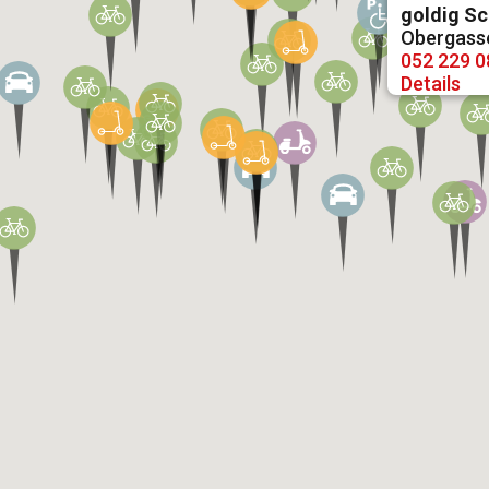
goldig S
Obergasse
052 229 0
Details