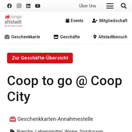
Über Uns
Events
Mitgliedschaft
Geschenkkarte
Geschäfte
Altstadtbesuch
Zur Geschäfte-Übersicht
Coop to go @ Coop
City
Geschenkkarten-Annahmestelle
Branche:
Lebensmittel, Weine, Spirituosen